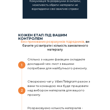
Комунікація та розрахунки в онлайні,
можливість обрати матеріали не
відкладаючи свої важливі справи
КОЖЕН ЕТАП ПІД ВАШИМ
КОНТРОЛЕМ
Без прихованих розрахунків підрядників,
ви
бачите усі витрати і кількість замовленого
матеріалу
Спільно з нашим фахівцем складаєте
докладний чек-лист з вашими
потребами для майбутнього ремонту.
Створюємо чат у
Viber/Telegram
разом з
вами та командою яка буде працювати
над вибором матеріалів для вашого
проєкту.
Розраховуємо кількість матеріалів -