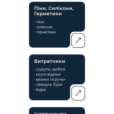
Піни, Силікони,
Герметики
- піни
- силікони
- герметики
Витратники
- шурупи, дюбелі
- круги відрізні
- валики та ручки
- свердла, бури
- відра