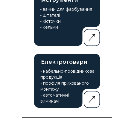
Інструменти
- ванни для фарбування
- шпателі
- кісточки
- кельми
Електротовари
- кабельно-провідникова
продукція
- профіля прихованого
монтажу
- автоматичні
вимикачі