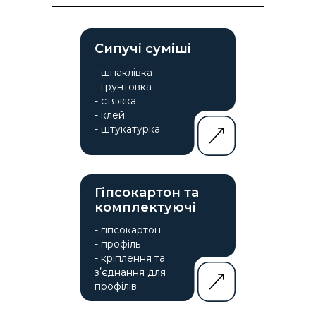
Сипучі суміші
- шпаклівка
- грунтовка
- стяжка
- клей
- штукатурка
Гіпсокартон та
комплектуючі
- гіпсокартон
- профіль
- кріплення та
зʼєднання для
профілів